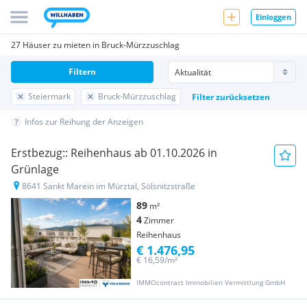
Einloggen
27 Häuser zu mieten in Bruck-Mürzzuschlag
Filtern
Steiermark
Bruck-Mürzzuschlag
Filter zurücksetzen
Infos zur Reihung der Anzeigen
Erstbezug:: Reihenhaus ab 01.10.2026 in
Grünlage
8641 Sankt Marein im Mürztal, Sölsnitzstraße
89
m²
4
Zimmer
Reihenhaus
€ 1.476,95
€ 16,59/m²
IMMOcontract Immobilien Vermittlung GmbH