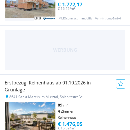
€ 1.772,17
€ 16,56/m²
IMMOcontract Immobilien Vermittlung GmbH
Erstbezug: Reihenhaus ab 01.10.2026 in
Grünlage
8641 Sankt Marein im Mürztal, Sölsnitzstraße
89
m²
4
Zimmer
Reihenhaus
€ 1.476,95
€ 16,59/m²