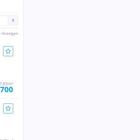
er Anzeigen
47,83/m²
.700