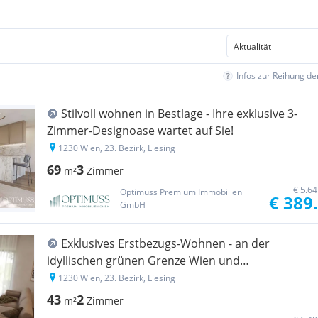
Infos zur Reihung d
Stilvoll wohnen in Bestlage - Ihre exklusive 3-
Zimmer-Designoase wartet auf Sie!
1230 Wien, 23. Bezirk, Liesing
69
3
m²
Zimmer
€ 5.6
Optimuss Premium Immobilien
€ 389
GmbH
Exklusives Erstbezugs-Wohnen - an der
idyllischen grünen Grenze Wien und
Rodaun/Perchtoldsdorf!
1230 Wien, 23. Bezirk, Liesing
43
2
m²
Zimmer