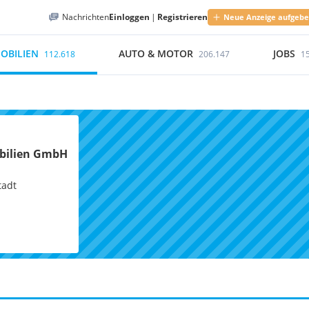
Nachrichten
Einloggen
|
Registrieren
Neue Anzeige aufgeb
OBILIEN
AUTO & MOTOR
JOBS
112.618
206.147
1
bilien GmbH
tadt