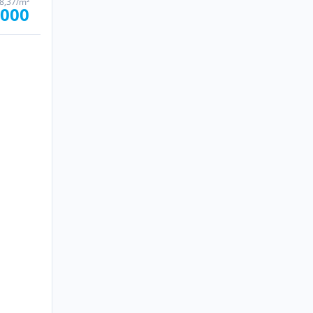
88,37/m²
.000