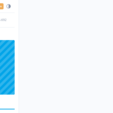
en
5.692