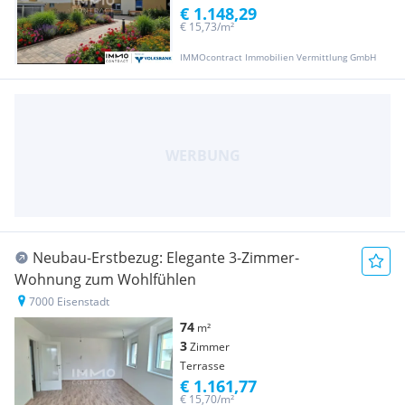
€ 1.148,29
€ 15,73/m²
IMMOcontract Immobilien Vermittlung GmbH
Neubau-Erstbezug: Elegante 3-Zimmer-
Wohnung zum Wohlfühlen
7000 Eisenstadt
74
m²
3
Zimmer
Terrasse
€ 1.161,77
€ 15,70/m²