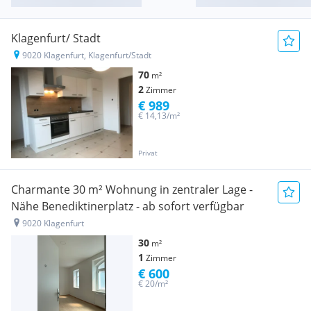
Klagenfurt/ Stadt
9020 Klagenfurt, Klagenfurt/Stadt
70
m²
2
Zimmer
€ 989
€ 14,13/m²
Privat
Charmante 30 m² Wohnung in zentraler Lage -
Nähe Benediktinerplatz - ab sofort verfügbar
9020 Klagenfurt
30
m²
1
Zimmer
€ 600
€ 20/m²