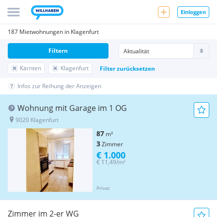
Einloggen
187 Mietwohnungen in Klagenfurt
Filtern
Kärnten
Klagenfurt
Filter zurücksetzen
Infos zur Reihung der Anzeigen
Wohnung mit Garage im 1 OG
9020 Klagenfurt
87
m²
3
Zimmer
€ 1.000
€ 11,49/m²
Privat
Zimmer im 2-er WG