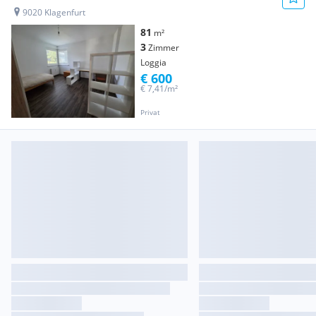
9020 Klagenfurt
81
m²
3
Zimmer
Loggia
€ 600
€ 7,41/m²
Privat