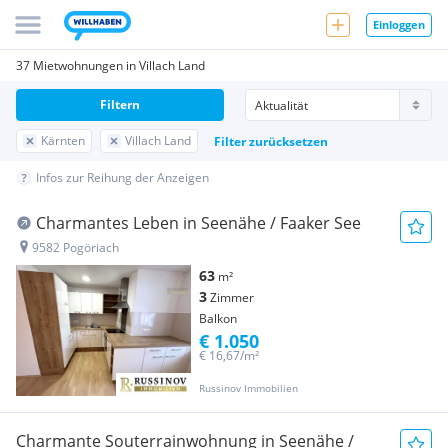
Einloggen
37 Mietwohnungen in Villach Land
Filtern
Kärnten
Villach Land
Filter zurücksetzen
Infos zur Reihung der Anzeigen
Charmantes Leben in Seenähe / Faaker See
9582 Pogöriach
63
m²
3
Zimmer
Balkon
€ 1.050
€ 16,67/m²
Russinov Immobilien
Charmante Souterrainwohnung in Seenähe /