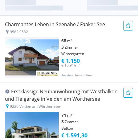
Charmantes Leben in Seenähe / Faaker See
9582 9582
68
m²
3
Zimmer
Wintergarten
€ 1.150
€ 16,91/m²
Russinov Immobilien
Erstklassige Neubauwohnung mit Westbalkon
und Tiefgarage in Velden am Wörthersee
9220 Velden am Wörther See
71
m²
3
Zimmer
Balkon
€ 1.591,30