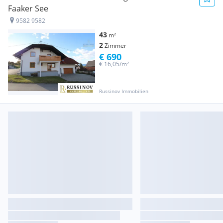
Faaker See
9582 9582
43
m²
2
Zimmer
€ 690
€ 16,05/m²
Russinov Immobilien