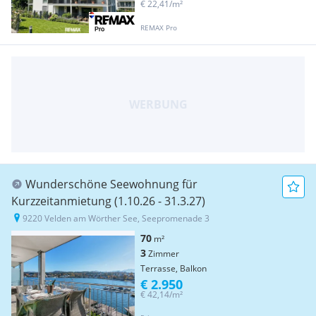
€ 22,41/m²
REMAX Pro
Wunderschöne Seewohnung für
Kurzzeitanmietung (1.10.26 - 31.3.27)
9220 Velden am Wörther See, Seepromenade 3
70
m²
3
Zimmer
Terrasse, Balkon
€ 2.950
€ 42,14/m²