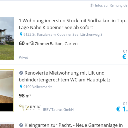
Infos zur Reihung d
1 Wohnung im ersten Stock mit Südbalkon in Top-
Lage Nähe Klopeiner See ab sofort
9122 St. Kanzian am Klopeiner See, Lärchenweg 3
60
3
m²
Zimmer
Balkon, Garten
€ 1
€
Privat
Renovierte Mietwohnung mit Lift und
behindertengerechtem WC am Hauptplatz
9100 Völkermarkt
98
m²
€ 1
€ 1
IBBV Taurus GmbH
Kleingarten zur Pacht. - Neue Gartenanlage in