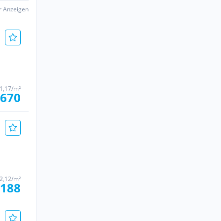
er Anzeigen
1,17/m²
 670
2,12/m²
.188