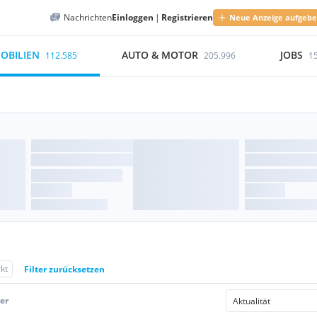
Nachrichten
Einloggen
|
Registrieren
Neue Anzeige aufgeb
OBILIEN
AUTO & MOTOR
JOBS
112.585
205.996
1
kt
Filter zurücksetzen
er