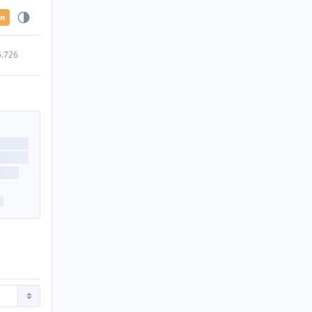
en
5.726