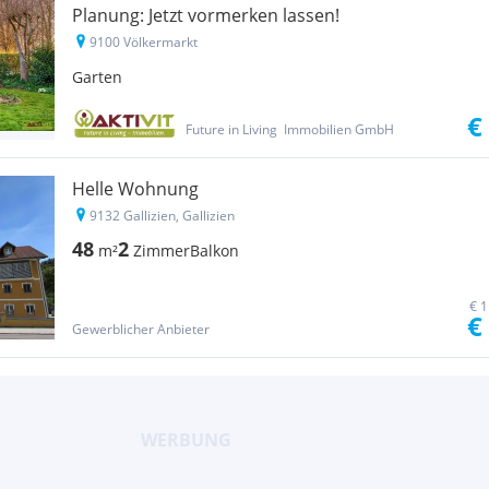
Planung: Jetzt vormerken lassen!
9100 Völkermarkt
Garten
€
Future in Living  Immobilien GmbH
Helle Wohnung
9132 Gallizien, Gallizien
48
2
m²
Zimmer
Balkon
€ 1
€
Gewerblicher Anbieter