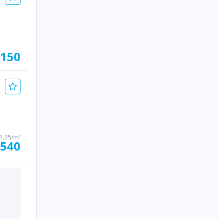
 150
1,25/m²
 540