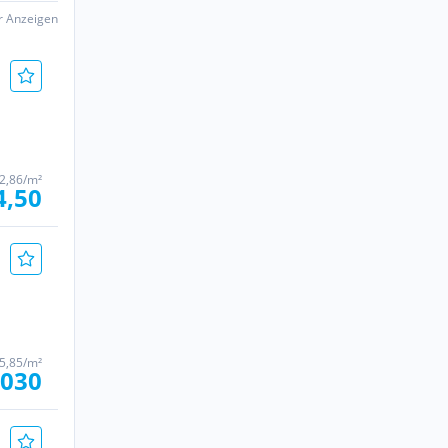
er Anzeigen
2,86/m²
4,50
5,85/m²
.030