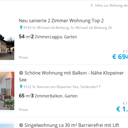
Infos zur Reihung d
Neu sanierte 2 Zimmer Wohnung Top 2
9143 St. Michael ob Bleiburg, St. Michael ob Bleiburg 26
54
2
m²
Zimmer
Loggia, Garten
€ 1
€ 69
Privat
Schöne Wohnung mit Balkon - Nähe Klopeiner
See
9122 St. Kanzian am Klopeiner See, Seidendorf 7
65
3
m²
Zimmer
Balkon, Garten
€ 1
€ 1
Privat
Singelwohnung ca 30 m² Barrierefrei mit Lift