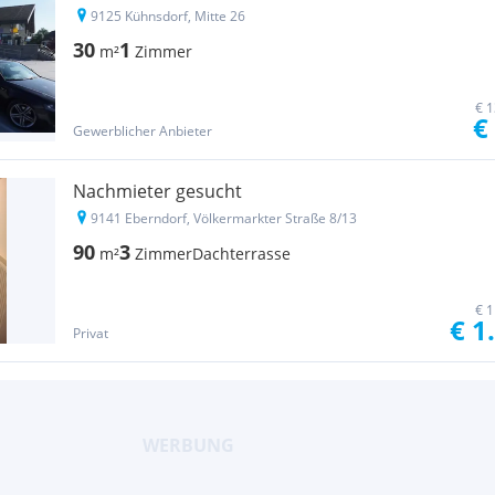
9125 Kühnsdorf, Mitte 26
30
1
m²
Zimmer
€ 1
€
Gewerblicher Anbieter
Nachmieter gesucht
9141 Eberndorf, Völkermarkter Straße 8/13
90
3
m²
Zimmer
Dachterrasse
€ 1
€ 1
Privat