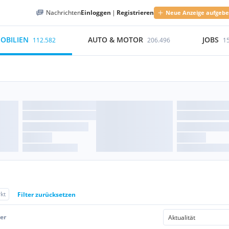
Nachrichten
Einloggen
|
Registrieren
Neue Anzeige aufgeb
OBILIEN
AUTO & MOTOR
JOBS
112.582
206.496
1
kt
Filter zurücksetzen
er