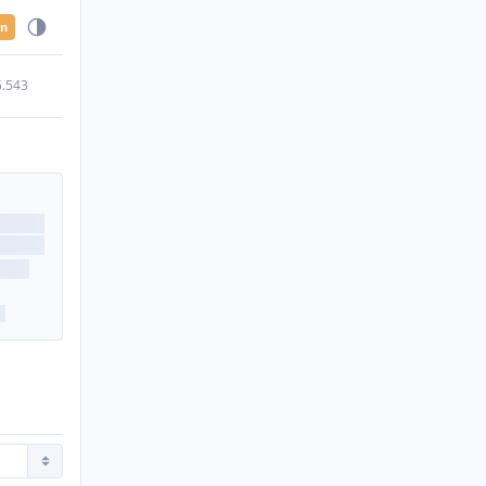
en
5.543