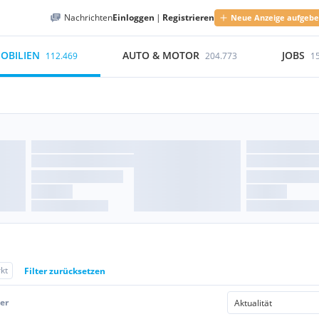
Nachrichten
Einloggen
|
Registrieren
Neue Anzeige aufgeb
OBILIEN
AUTO & MOTOR
JOBS
112.469
204.773
1
kt
Filter zurücksetzen
er