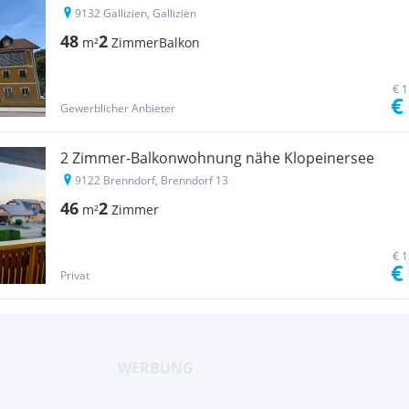
9132 Gallizien, Gallizien
48
2
m²
Zimmer
Balkon
€ 1
€
Gewerblicher Anbieter
2 Zimmer-Balkonwohnung nähe Klopeinersee
9122 Brenndorf, Brenndorf 13
46
2
m²
Zimmer
€ 1
€
Privat