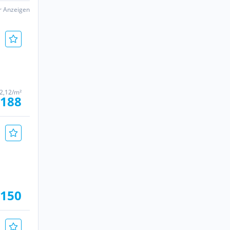
er Anzeigen
2,12/m²
.188
 150