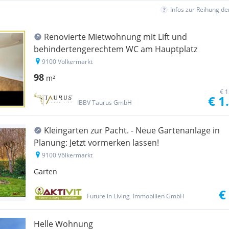
Infos zur Reihung d
Renovierte Mietwohnung mit Lift und
behindertengerechtem WC am Hauptplatz
9100 Völkermarkt
98
m²
€ 1
€ 1
IBBV Taurus GmbH
Kleingarten zur Pacht. - Neue Gartenanlage in
Planung: Jetzt vormerken lassen!
9100 Völkermarkt
Garten
€
Future in Living  Immobilien GmbH
Helle Wohnung