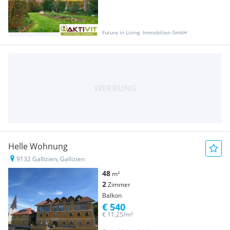
Future in Living  Immobilien GmbH
Helle Wohnung
9132 Gallizien, Gallizien
48
m²
2
Zimmer
Balkon
€ 540
€ 11,25/m²