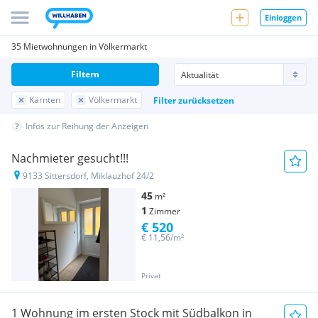
Einloggen
35 Mietwohnungen in Völkermarkt
Filtern
Kärnten
Völkermarkt
Filter zurücksetzen
Infos zur Reihung der Anzeigen
Nachmieter gesucht!!!
9133 Sittersdorf, Miklauzhof 24/2
45
m²
1
Zimmer
€ 520
€ 11,56/m²
Privat
1 Wohnung im ersten Stock mit Südbalkon in