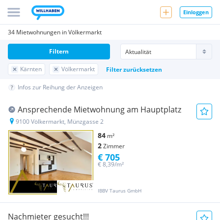
Einloggen
34 Mietwohnungen in Völkermarkt
Filtern
Kärnten
Völkermarkt
Filter zurücksetzen
Infos zur Reihung der Anzeigen
Ansprechende Mietwohnung am Hauptplatz
9100 Völkermarkt, Münzgasse 2
84
m²
2
Zimmer
€ 705
€ 8,39/m²
IBBV Taurus GmbH
Nachmieter gesucht!!!