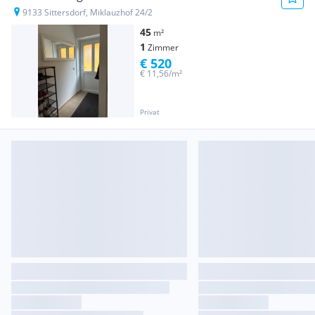
9133 Sittersdorf, Miklauzhof 24/2
45
m²
1
Zimmer
€ 520
€ 11,56/m²
Privat