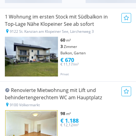
1 Wohnung im ersten Stock mit Südbalkon in
Top-Lage Nähe Klopeiner See ab sofort
9122 St. Kanzian am Klopeiner See, Lärchenweg 3
60
m²
3
Zimmer
Balkon, Garten
€ 670
€ 11,17/m²
Privat
Renovierte Mietwohnung mit Lift und
behindertengerechtem WC am Hauptplatz
9100 Völkermarkt
98
m²
€ 1.188
€ 12,12/m²