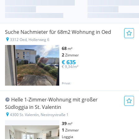
Suche Nachmieter für 68m2 Wohnung in Oed
3312 Oed, Hollerweg 6
68
m²
2
Zimmer
€ 635
€ 9,34/m²
Privat
Helle 1-Zimmer-Wohnung mit großer
Südloggia in St. Valentin
4300 St. Valentin, Nestroystraße 1
39
m²
1
Zimmer
Loggia