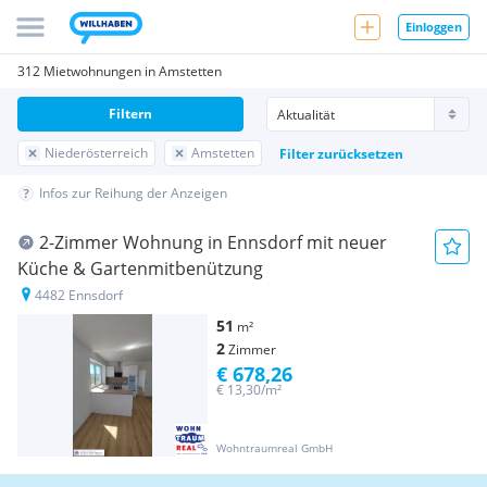
Einloggen
312 Mietwohnungen in Amstetten
Filtern
Niederösterreich
Amstetten
Filter zurücksetzen
Infos zur Reihung der Anzeigen
2-Zimmer Wohnung in Ennsdorf mit neuer
Küche & Gartenmitbenützung
4482 Ennsdorf
51
m²
2
Zimmer
€ 678,26
€ 13,30/m²
Wohntraumreal GmbH