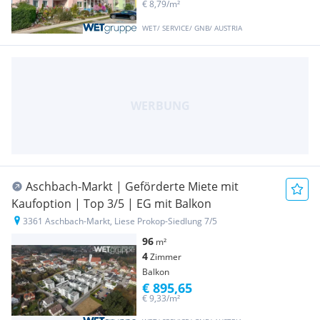
€ 8,79/m²
WET/ SERVICE/ GNB/ AUSTRIA
Aschbach-Markt | Geförderte Miete mit
Kaufoption | Top 3/5 | EG mit Balkon
3361 Aschbach-Markt, Liese Prokop-Siedlung 7/5
96
m²
4
Zimmer
Balkon
€ 895,65
€ 9,33/m²