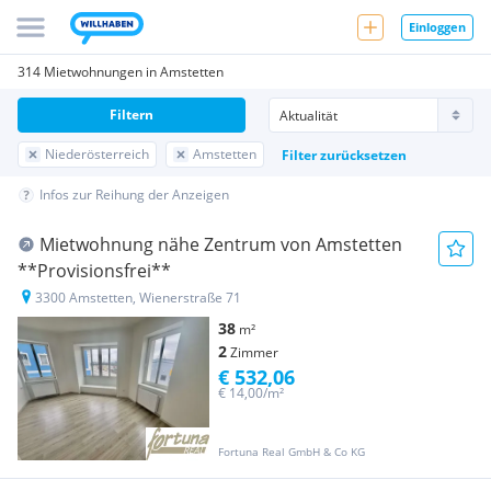
Einloggen
314 Mietwohnungen in Amstetten
Filtern
Niederösterreich
Amstetten
Filter zurücksetzen
Infos zur Reihung der Anzeigen
Mietwohnung nähe Zentrum von Amstetten
**Provisionsfrei**
3300 Amstetten, Wienerstraße 71
38
m²
2
Zimmer
€ 532,06
€ 14,00/m²
Fortuna Real GmbH & Co KG