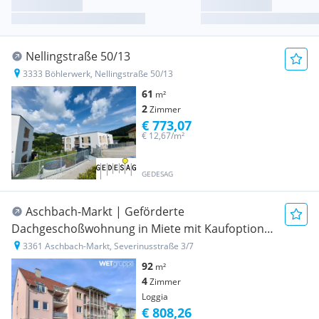
Nellingstraße 50/13
3333 Böhlerwerk, Nellingstraße 50/13
61
m²
2
Zimmer
€ 773,07
€ 12,67/m²
GEDESAG
Aschbach-Markt | Geförderte
Dachgeschoßwohnung in Miete mit Kaufoption |
Top 3/7 | 2.OG mit Loggia
3361 Aschbach-Markt, Severinusstraße 3/7
92
m²
4
Zimmer
Loggia
€ 808,26