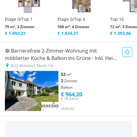
Etage 0/Top 1
Etage 0/Top 6
Top 16
75 m², 3 Zimmer
100 m², 4 Zimmer
72 m², 3 Zimm
€ 1.493,21
€ 1.834,21
€ 1.392,46
Barrierefreie 2-Zimmer-Wohnung mit
möblierter Küche & Balkon ins Grüne - Inkl. Heiz-
& Warmwasserkosten - Markt 1/6
3622 Mühldorf, Markt 1/6
52
m²
2
Zimmer
Balkon
€ 964,20
€ 18,54/m²
GEDESAG