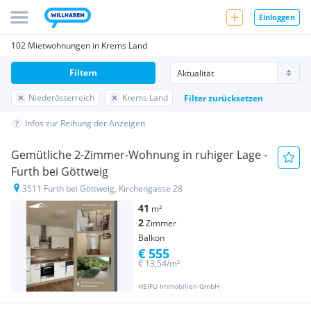
Einloggen
102 Mietwohnungen in Krems Land
Filtern
Niederösterreich
Krems Land
Filter zurücksetzen
Infos zur Reihung der Anzeigen
Gemütliche 2-Zimmer-Wohnung in ruhiger Lage -
Furth bei Göttweig
3511 Furth bei Göttweig, Kirchengasse 28
41
m²
2
Zimmer
Balkon
€ 555
€ 13,54/m²
HEIFU Immobilien GmbH