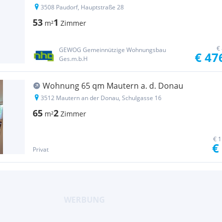
3508 Paudorf, Hauptstraße 28
53
1
m²
Zimmer
€
GEWOG Gemeinnützige Wohnungsbau
€ 47
Ges.m.b.H
Wohnung 65 qm Mautern a. d. Donau
3512 Mautern an der Donau, Schulgasse 16
65
2
m²
Zimmer
€ 1
€
Privat