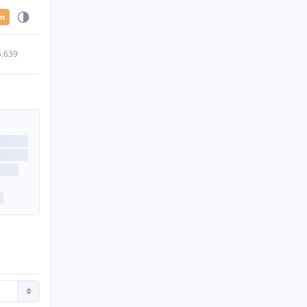
en
5.639