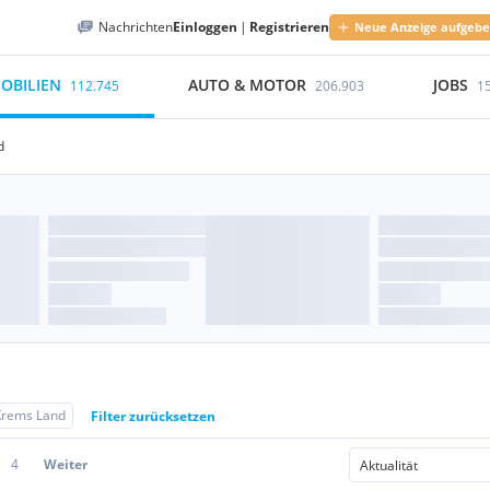
Nachrichten
Einloggen
|
Registrieren
Neue Anzeige aufgeb
OBILIEN
AUTO & MOTOR
JOBS
112.745
206.903
1
d
Krems Land
Filter zurücksetzen
4
Weiter