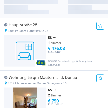
Hauptstraße 28
3508 Paudorf, Hauptstraße 28
53
m²
1
Zimmer
€ 476,08
€ 8,98/m²
GEWOG Gemeinnützige Wohnungsbau
Ges.m.b.H
Wohnung 65 qm Mautern a. d. Donau
3512 Mautern an der Donau, Schulgasse 16
65
m²
2
Zimmer
€ 750
€ 11,54/m²