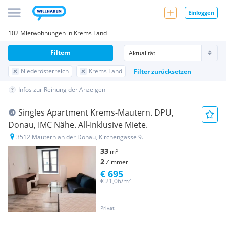
Einloggen
102 Mietwohnungen in Krems Land
Filtern
Niederösterreich
Krems Land
Filter zurücksetzen
Infos zur Reihung der Anzeigen
Singles Apartment Krems-Mautern. DPU,
Donau, IMC Nähe. All-Inklusive Miete.
3512 Mautern an der Donau, Kirchengasse 9.
33
m²
2
Zimmer
€ 695
€ 21,06/m²
Privat