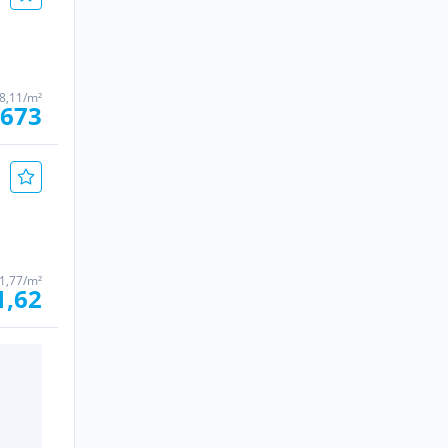
 8,11/m²
 673
1,77/m²
1,62