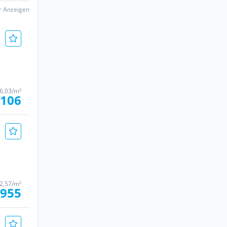
er Anzeigen
6,03/m²
.106
2,57/m²
 955