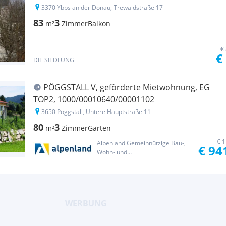
3370 Ybbs an der Donau, Trewaldstraße 17
83
3
m²
Zimmer
Balkon
€
€
DIE SIEDLUNG
PÖGGSTALL V, geförderte Mietwohnung, EG
TOP2, 1000/00010640/00001102
3650 Pöggstall, Untere Hauptstraße 11
80
3
m²
Zimmer
Garten
€ 1
Alpenland Gemeinnützige Bau-,
€ 94
Wohn- und
Siedlungsgenossenschaft reg.
Gen.m.b.H.