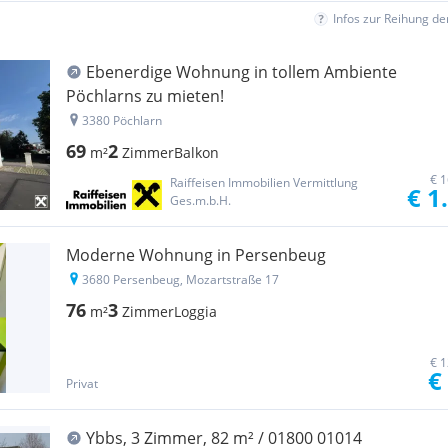
Infos zur Reihung d
Ebenerdige Wohnung in tollem Ambiente
Pöchlarns zu mieten!
3380 Pöchlarn
69
2
m²
Zimmer
Balkon
€ 1
Raiffeisen Immobilien Vermittlung
€ 1
Ges.m.b.H.
Moderne Wohnung in Persenbeug
3680 Persenbeug, Mozartstraße 17
76
3
m²
Zimmer
Loggia
€ 1
€
Privat
Ybbs, 3 Zimmer, 82 m² / 01800 01014