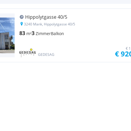
Hippolytgasse 40/5
3240 Mank, Hippolytgasse 40/5
83
3
m²
Zimmer
Balkon
€ 1
€ 92
GEDESAG