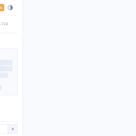
en
5.724