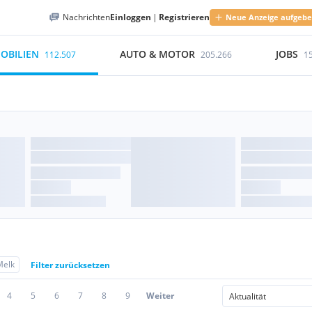
Nachrichten
Einloggen
|
Registrieren
Neue Anzeige aufgeb
OBILIEN
AUTO & MOTOR
JOBS
112.507
205.266
1
Melk
Filter zurücksetzen
4
5
6
7
8
9
Weiter