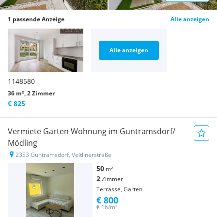
1 passende Anzeige
Alle anzeigen
Alle anzeigen
1148580
36 m², 2 Zimmer
€ 825
Vermiete Garten Wohnung im Guntramsdorf/
Mödling
2353 Guntramsdorf, Veltlinerstraße
50
m²
2
Zimmer
Terrasse, Garten
€ 800
€ 16/m²