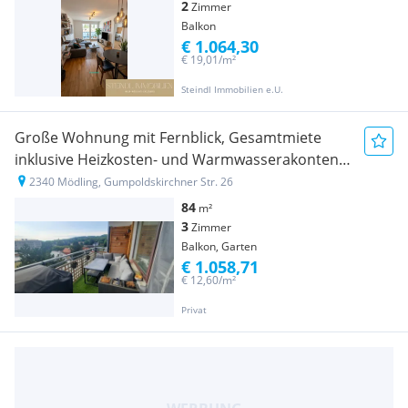
2
Zimmer
Balkon
€ 1.064,30
€ 19,01/m²
Steindl Immobilien e.U.
Große Wohnung mit Fernblick, Gesamtmiete
inklusive Heizkosten- und Warmwasserakonten;
"warm"!
2340 Mödling, Gumpoldskirchner Str. 26
84
m²
3
Zimmer
Balkon, Garten
€ 1.058,71
€ 12,60/m²
Privat