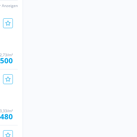
er Anzeigen
2,73/m²
 500
3,33/m²
 480