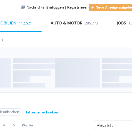
Nachrichten
Einloggen
|
Registrieren
Neue Anzeige aufgeb
OBILIEN
AUTO & MOTOR
JOBS
112.521
205.773
1
en
Neunkirchen
Filter zurücksetzen
4
5
Weiter