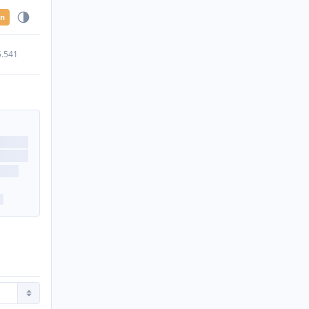
en
5.541