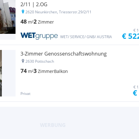
2/11 | 2.OG
2620 Neunkirchen, Triesterstr.29/2/11
48
2
m²
Zimmer
€ 1
€ 52
WET/ SERVICE/ GNB/ AUSTRIA
3-Zimmer Genossenschaftswohnung
2630 Pottschach
74
3
m²
Zimmer
Balkon
€ 1
€
Privat