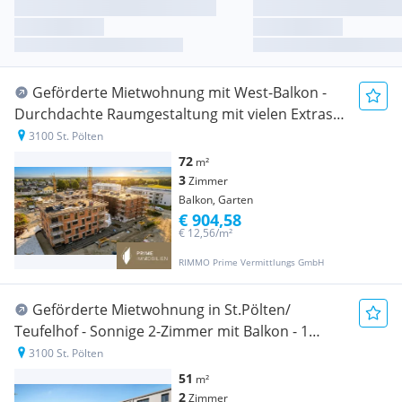
Geförderte Mietwohnung mit West-Balkon -
Durchdachte Raumgestaltung mit vielen Extras -
Gute Anbindung - 2 Stellplätze inklusive
3100 St. Pölten
72
m²
3
Zimmer
Balkon, Garten
€ 904,58
€ 12,56/m²
RIMMO Prime Vermittlungs GmbH
Geförderte Mietwohnung in St.Pölten/
Teufelhof - Sonnige 2-Zimmer mit Balkon - 1
Stellplatz inklusive
3100 St. Pölten
51
m²
2
Zimmer