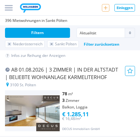
Einloggen
396 Mietwohnungen in Sankt Pölten
Filtern
Niederösterreich
Sankt Pölten
Filter zurücksetzen
Infos zur Reihung der Anzeigen
AB 01.08.2026 | 3 ZIMMER | IN DER ALTSTADT
| BELIEBTE WOHNANLAGE KARMELITERHOF
3100 St. Pölten
78
m²
3
Zimmer
Balkon, Loggia
€ 1.285,11
€ 16,48/m²
DECUS Immobilien GmbH