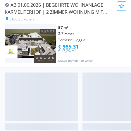
AB 01.06.2026 | BEGEHRTE WOHNANLAGE
KARMELITERHOF | 2 ZIMMER WOHNUNG MIT
SCHRANKRAUM!
3100 St. Pölten
57
m²
2
Zimmer
Terrasse, Loggia
€ 985,31
€ 17,29/m²
DECUS Immobilien GmbH