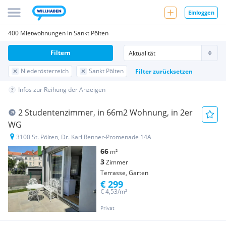
Einloggen
400 Mietwohnungen in Sankt Pölten
Filtern
Niederösterreich
Sankt Pölten
Filter zurücksetzen
Infos zur Reihung der Anzeigen
2 Studentenzimmer, in 66m2 Wohnung, in 2er
WG
3100 St. Pölten, Dr. Karl Renner-Promenade 14A
66
m²
3
Zimmer
Terrasse, Garten
€ 299
€ 4,53/m²
Privat