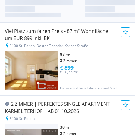
Viel Platz zum fairen Preis - 87 m² Wohnfläche
um EUR 899 inkl. BK
3100 St. Pölten, Doktor-Theodor-Körner-Straße
87
m²
3
Zimmer
€ 899
€ 10,33/m²
Immocentral Immobilientreuhand GmbH
2 ZIMMER | PERFEKTES SINGLE APARTMENT |
KARMELITERHOF | AB 01.10.2026
3100 St. Pölten
38
m²
2
Zimmer