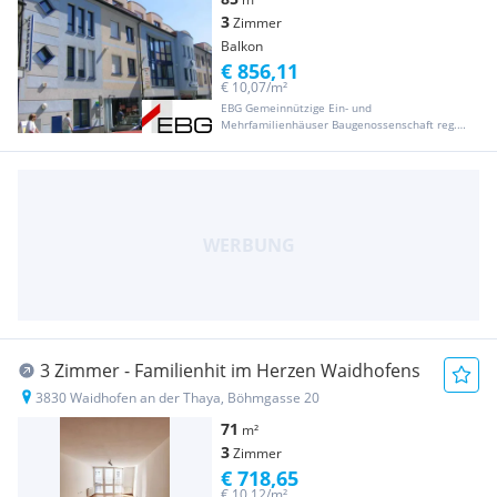
3
Zimmer
Balkon
€ 856,11
€ 10,07/m²
EBG Gemeinnützige Ein- und
Mehrfamilienhäuser Baugenossenschaft reg.
Gen. m. b. H
3 Zimmer - Familienhit im Herzen Waidhofens
3830 Waidhofen an der Thaya, Böhmgasse 20
71
m²
3
Zimmer
€ 718,65
€ 10,12/m²