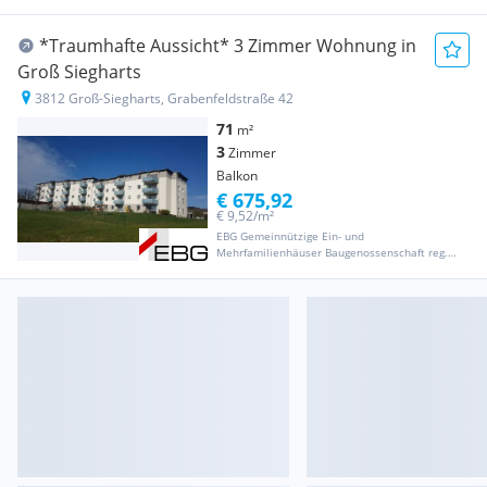
*Traumhafte Aussicht* 3 Zimmer Wohnung in
Groß Siegharts
3812 Groß-Siegharts, Grabenfeldstraße 42
71
m²
3
Zimmer
Balkon
€ 675,92
€ 9,52/m²
EBG Gemeinnützige Ein- und
Mehrfamilienhäuser Baugenossenschaft reg.
Gen. m. b. H