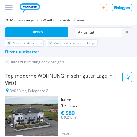
Einloggen
78 Mietwohnungen in Waidhofen an der Thaya
Filtern
Niederösterreich
Waidhofen an der Thaya
Filter zurücksetzen
Infos zur Reihung der Anzeigen
Top moderne WOHNUNG in sehr guter Lage in
Vitis!
3902 Vitis, Feldgasse 24
63
m²
3
Zimmer
€ 580
€ 9,21/m²
Privat