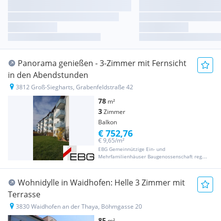
Panorama genießen - 3-Zimmer mit Fernsicht
in den Abendstunden
3812 Groß-Siegharts, Grabenfeldstraße 42
78
m²
3
Zimmer
Balkon
€ 752,76
€ 9,65/m²
EBG Gemeinnützige Ein- und
Mehrfamilienhäuser Baugenossenschaft reg.
Gen. m. b. H
Wohnidylle in Waidhofen: Helle 3 Zimmer mit
Terrasse
3830 Waidhofen an der Thaya, Böhmgasse 20
85
m²