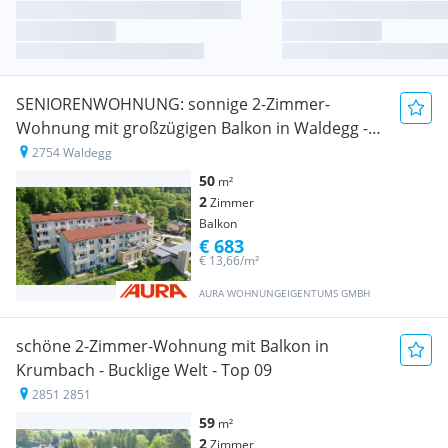
SENIORENWOHNUNG: sonnige 2-Zimmer-
Wohnung mit großzügigen Balkon in Waldegg -
Top 08
2754 Waldegg
50
m²
2
Zimmer
Balkon
€ 683
€ 13,66/m²
AURA WOHNUNGEIGENTUMS GMBH
schöne 2-Zimmer-Wohnung mit Balkon in
Krumbach - Bucklige Welt - Top 09
2851 2851
59
m²
2
Zimmer