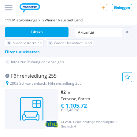
Einloggen
111 Mietwohnungen in Wiener Neustadt Land
Filtern
Niederösterreich
Wiener Neustadt Land
Filter zurücksetzen
Infos zur Reihung der Anzeigen
Föhrensiedlung 255
2803 Schwarzenbach, Föhrensiedlung 255
82
m²
Terrasse, Garten
€ 1.105,72
€ 13,48/m²
GEWOG Gemeinnützige Wohnungsbau
Ges.m.b.H