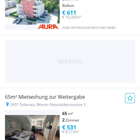
Balkon
€ 611
€ 10,36/m²
AURA WOHNUNGEIGENTUMS GMBH
65m² Mietwohung zur Weitergabe
2601 Sollenau, Wiener Neustädterstrasse 3
65
m²
2
Zimmer
€ 531
€ 8,17/m²