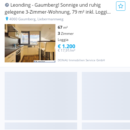
Leonding - Gaumberg! Sonnige und ruhig
gelegene 3-Zimmer-Wohnung, 79 m² inkl. Loggia,
Küche möbliert, Parkplatz!
4060 Gaumberg, Liebermannweg
67
m²
3
Zimmer
Loggia
€ 1.200
€ 17,91/m²
DONAU Immobilien Service GmbH