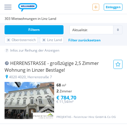
Einloggen
303 Mietwohnungen in Linz Land
Filtern
Oberösterreich
Linz Land
Filter zurücksetzen
Infos zur Reihung der Anzeigen
HERRENSTRASSE - großzügige 2,5 Zimmer
Wohnung in Linzer Bestlage!
4020 4020, Herrenstraße 7
68
m²
2
Zimmer
€ 784,70
€ 11,54/m²
PROJEKTAS - Feistritzer Hinz GmbH & Co OG