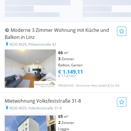
Moderne 3 Zimmer Wohnung mit Küche und
Balkon in Linz
4020 4020, Pillweinstraße 42
66
m²
3
Zimmer
Balkon, Garten
€ 1.149,11
€ 17,41/m²
PROJEKTAS - Feistritzer Hinz GmbH & Co OG
Mietwohnung Volksfeststraße 31-8
4020 4020, Volksfeststraße 31-8
65
m²
2
Zimmer
Loggia