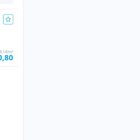
9,14/m²
0,80