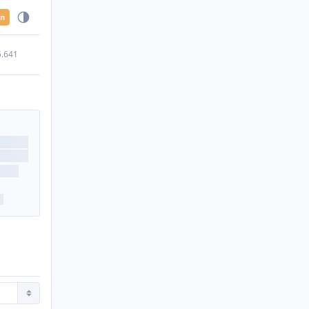
en
5.641