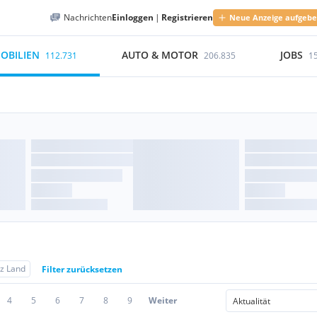
Nachrichten
Einloggen
|
Registrieren
Neue Anzeige aufgeb
OBILIEN
AUTO & MOTOR
JOBS
112.731
206.835
1
nz Land
Filter zurücksetzen
4
5
6
7
8
9
Weiter