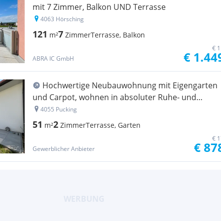
mit 7 Zimmer, Balkon UND Terrasse
4063 Hörsching
121
7
m²
Zimmer
Terrasse, Balkon
€ 1
€ 1.44
ABRA IC GmbH
Hochwertige Neubauwohnung mit Eigengarten
und Carpot, wohnen in absoluter Ruhe- und
Grünlage
4055 Pucking
51
2
m²
Zimmer
Terrasse, Garten
€ 1
€ 87
Gewerblicher Anbieter