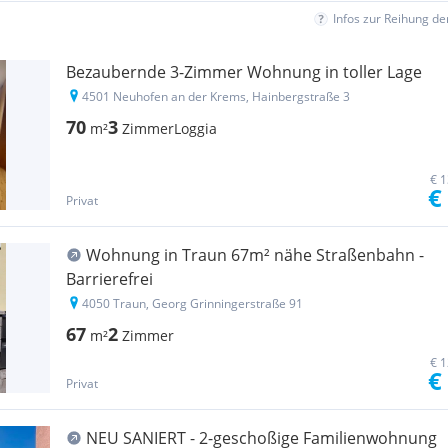
Infos zur Reihung d
Bezaubernde 3-Zimmer Wohnung in toller Lage
4501 Neuhofen an der Krems, Hainbergstraße 3
70
3
m²
Zimmer
Loggia
€ 1
€
Privat
Wohnung in Traun 67m² nähe Straßenbahn -
Barrierefrei
4050 Traun, Georg Grinningerstraße 91
67
2
m²
Zimmer
€ 1
€
Privat
NEU SANIERT - 2-geschoßige Familienwohnung