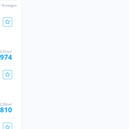
er Anzeigen
3,91/m²
 974
2,09/m²
 810