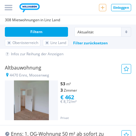
Einloggen
308 Mietwohnungen in Linz Land
Filtern
Oberösterreich
Linz Land
Filter zurücksetzen
Infos zur Reihung der Anzeigen
Altbauwohnung
4470 Enns, Mooserweg
53
m²
3
Zimmer
€ 462
€ 8,72/m²
Privat
Enns: 1. OG-Wohnung 50 m² ab sofort zu