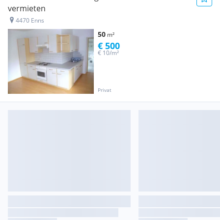
vermieten
4470 Enns
50
m²
€ 500
€ 10/m²
Privat