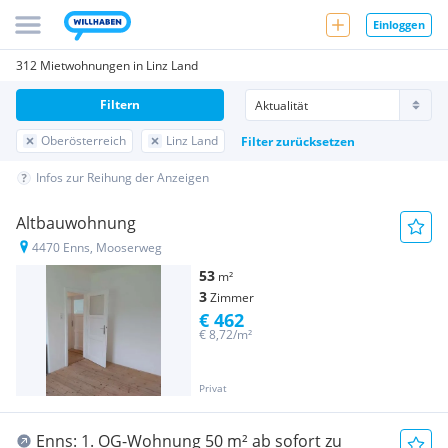
Einloggen
312 Mietwohnungen in Linz Land
Filtern
Oberösterreich
Linz Land
Filter zurücksetzen
Infos zur Reihung der Anzeigen
Altbauwohnung
4470 Enns, Mooserweg
53
m²
3
Zimmer
€ 462
€ 8,72/m²
Privat
Enns: 1. OG-Wohnung 50 m² ab sofort zu