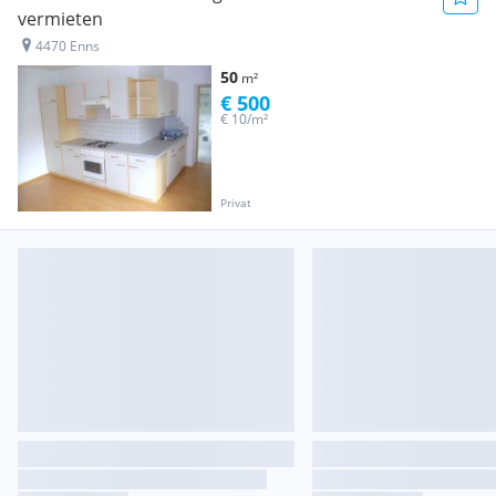
vermieten
4470 Enns
50
m²
€ 500
€ 10/m²
Privat