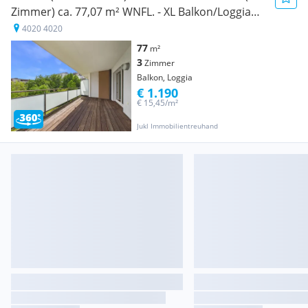
Zimmer) ca. 77,07 m² WNFL. - XL Balkon/Loggia
ca. 18,27m²
4020 4020
77
m²
3
Zimmer
Balkon, Loggia
€ 1.190
€ 15,45/m²
Jukl Immobilientreuhand