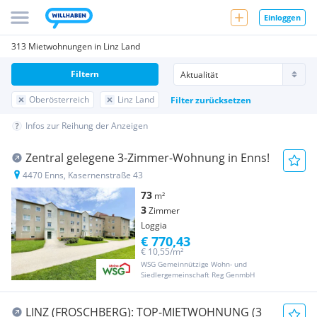
Einloggen
313 Mietwohnungen in Linz Land
Filtern
Oberösterreich
Linz Land
Filter zurücksetzen
Infos zur Reihung der Anzeigen
Zentral gelegene 3-Zimmer-Wohnung in Enns!
4470 Enns, Kasernenstraße 43
73
m²
3
Zimmer
Loggia
€ 770,43
€ 10,55/m²
WSG Gemeinnützige Wohn- und
Siedlergemeinschaft Reg GenmbH
LINZ (FROSCHBERG): TOP-MIETWOHNUNG (3