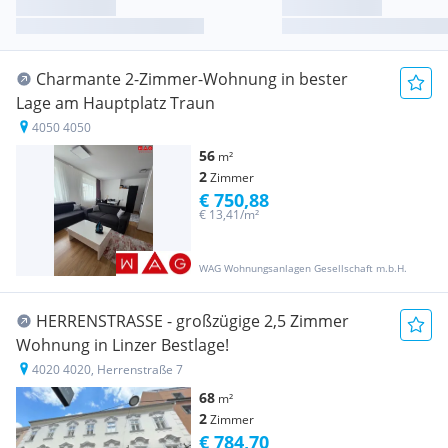
Charmante 2-Zimmer-Wohnung in bester
Lage am Hauptplatz Traun
4050 4050
56
m²
2
Zimmer
€ 750,88
€ 13,41/m²
WAG Wohnungsanlagen Gesellschaft m.b.H.
HERRENSTRASSE - großzügige 2,5 Zimmer
Wohnung in Linzer Bestlage!
4020 4020, Herrenstraße 7
68
m²
2
Zimmer
€ 784,70