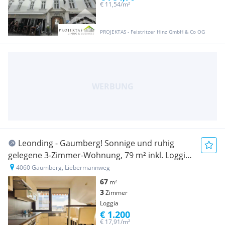
€ 11,54/m²
PROJEKTAS - Feistritzer Hinz GmbH & Co OG
Leonding - Gaumberg! Sonnige und ruhig
gelegene 3-Zimmer-Wohnung, 79 m² inkl. Loggia,
Küche möbliert, Parkplatz!
4060 Gaumberg, Liebermannweg
67
m²
3
Zimmer
Loggia
€ 1.200
€ 17,91/m²