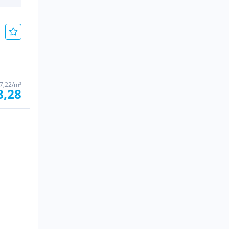
7,22/m²
8,28