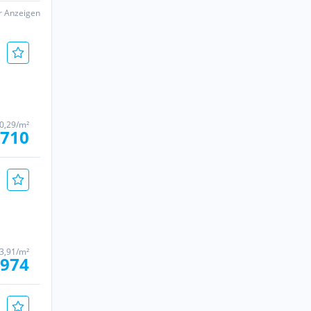
er Anzeigen
0,29/m²
 710
3,91/m²
 974