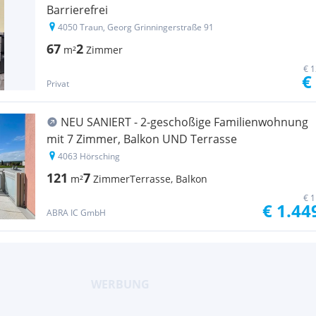
Barrierefrei
4050 Traun, Georg Grinningerstraße 91
67
2
m²
Zimmer
€ 1
€
Privat
NEU SANIERT - 2-geschoßige Familienwohnung
mit 7 Zimmer, Balkon UND Terrasse
4063 Hörsching
121
7
m²
Zimmer
Terrasse, Balkon
€ 1
€ 1.44
ABRA IC GmbH