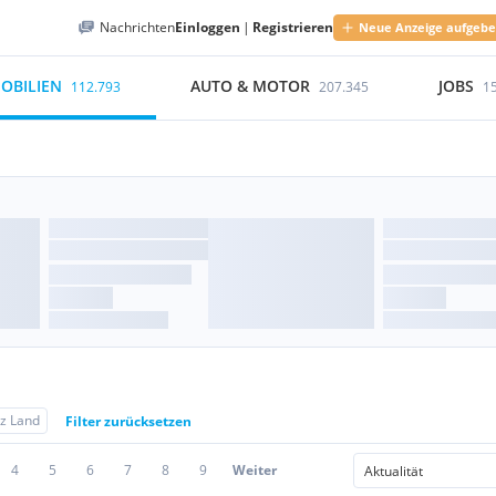
Nachrichten
Einloggen
|
Registrieren
Neue Anzeige aufgeb
OBILIEN
AUTO & MOTOR
JOBS
112.793
207.345
1
nz Land
Filter zurücksetzen
4
5
6
7
8
9
Weiter