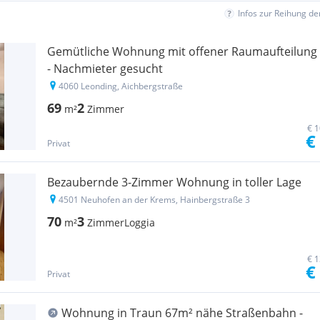
Infos zur Reihung d
Gemütliche Wohnung mit offener Raumaufteilung
- Nachmieter gesucht
4060 Leonding, Aichbergstraße
69
2
m²
Zimmer
€ 1
€
Privat
Bezaubernde 3-Zimmer Wohnung in toller Lage
4501 Neuhofen an der Krems, Hainbergstraße 3
70
3
m²
Zimmer
Loggia
€ 1
€
Privat
Wohnung in Traun 67m² nähe Straßenbahn -