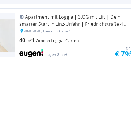
Apartment mit Loggia | 3.OG mit Lift | Dein
smarter Start in Linz-Urfahr | Friedrichstraße 4 |
Dein erstes Monat ist mietfrei
4040 4040, Friedrichstraße 4
40
1
m²
Zimmer
Loggia, Garten
€ 1
€ 79
eugen GmbH