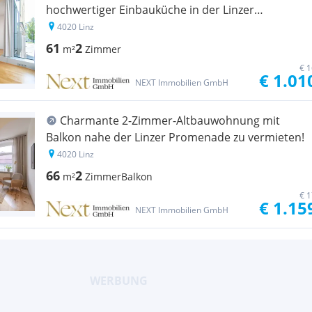
hochwertiger Einbauküche in der Linzer
Innenstadt zu vermieten!
4020 Linz
61
2
m²
Zimmer
€ 1
€ 1.01
NEXT Immobilien GmbH
Charmante 2-Zimmer-Altbauwohnung mit
Balkon nahe der Linzer Promenade zu vermieten!
4020 Linz
66
2
m²
Zimmer
Balkon
€ 1
€ 1.15
NEXT Immobilien GmbH