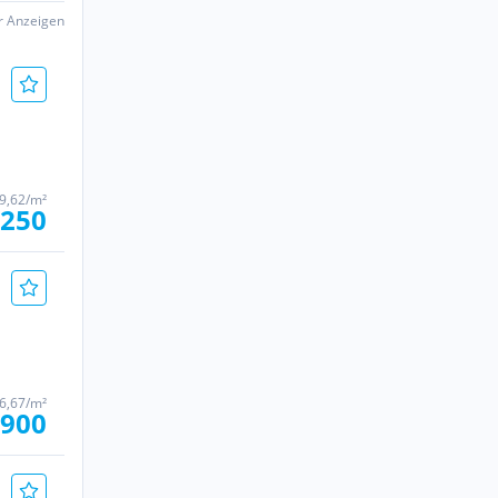
er Anzeigen
 9,62/m²
.250
6,67/m²
 900