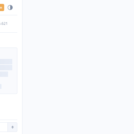
en
5.621