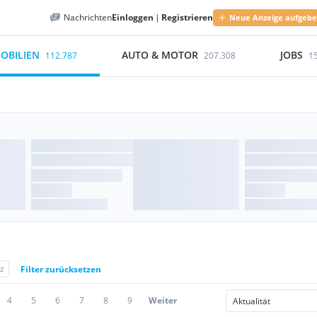
Nachrichten
Einloggen
|
Registrieren
Neue Anzeige aufgeb
OBILIEN
AUTO & MOTOR
JOBS
112.787
207.308
1
nz
Filter zurücksetzen
4
5
6
7
8
9
Weiter