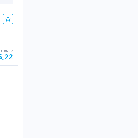
9,88/m²
5,22