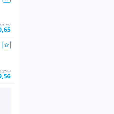
6,57/m²
0,65
7,57/m²
9,56