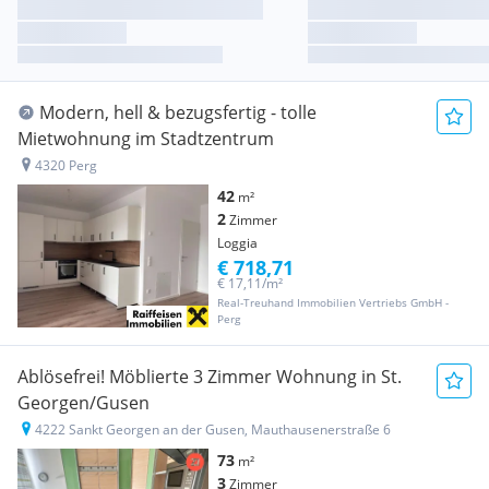
Modern, hell & bezugsfertig - tolle
Mietwohnung im Stadtzentrum
4320 Perg
42
m²
2
Zimmer
Loggia
€ 718,71
€ 17,11/m²
Real-Treuhand Immobilien Vertriebs GmbH -
Perg
Ablösefrei! Möblierte 3 Zimmer Wohnung in St.
Georgen/Gusen
4222 Sankt Georgen an der Gusen, Mauthausenerstraße 6
73
m²
3
Zimmer