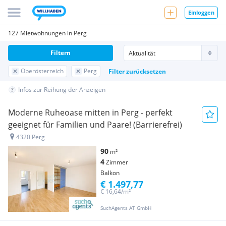
Einloggen
127 Mietwohnungen in Perg
Filtern
Oberösterreich
Perg
Filter zurücksetzen
Infos zur Reihung der Anzeigen
Moderne Ruheoase mitten in Perg - perfekt
geeignet für Familien und Paare! (Barrierefrei)
4320 Perg
90
m²
4
Zimmer
Balkon
€ 1.497,77
€ 16,64/m²
SuchAgents AT GmbH