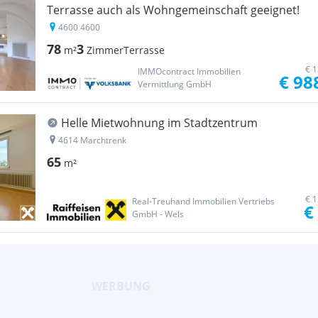
Terrasse auch als Wohngemeinschaft geeignet!
4600 4600
78
3
m²
Zimmer
Terrasse
€ 1
IMMOcontract Immobilien
€ 98
Vermittlung GmbH
Helle Mietwohnung im Stadtzentrum
4614 Marchtrenk
65
m²
€ 1
Real-Treuhand Immobilien Vertriebs
€
GmbH - Wels