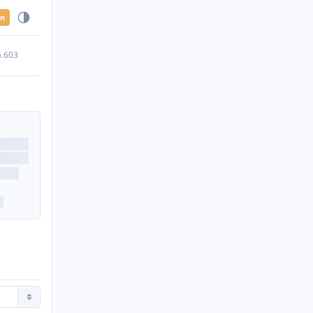
en
5.603