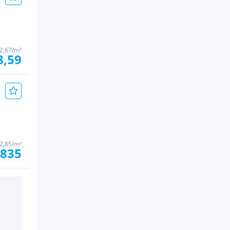
2,67/m²
8,59
2,85/m²
 835