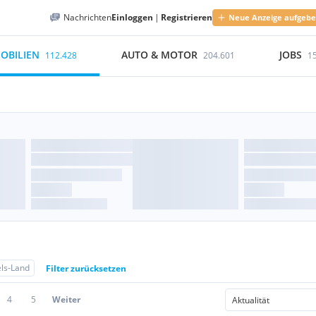
Nachrichten
Einloggen
|
Registrieren
Neue Anzeige aufgeb
OBILIEN
AUTO & MOTOR
JOBS
112.428
204.601
1
ls-Land
Filter zurücksetzen
4
5
Weiter