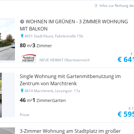
Infos zur Reihung d
WOHNEN IM GRÜNEN - 3 ZIMMER WOHNUNG
MIT BALKON
4651 Stadl-Paura, Fabrikstraße 15b
80
3
m²
Zimmer
€
€ 64
NEUE HEIMAT Oberösterreich
Single Wohnung mit Gartenmitbenutzung im
Zentrum von Marchtrenk
4614 Marchtrenk, Lessingstr. 17a
46
1
m²
Zimmer
Garten
€ 1
€ 59
Privat
3-Zimmer Wohnung am Stadtplatz im großer