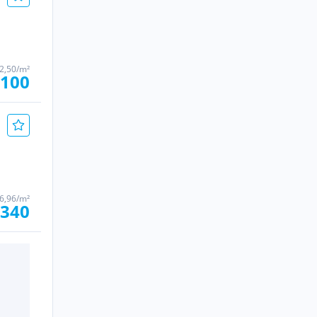
2,50/m²
.100
6,96/m²
.340