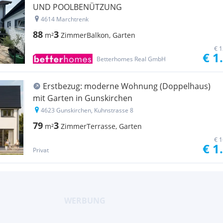
UND POOLBENÜTZUNG
4614 Marchtrenk
88
3
m²
Zimmer
Balkon, Garten
€ 1
€ 1
Betterhomes Real GmbH
Erstbezug: moderne Wohnung (Doppelhaus)
mit Garten in Gunskirchen
4623 Gunskirchen, Kuhnstrasse 8
79
3
m²
Zimmer
Terrasse, Garten
€ 1
€ 1
Privat