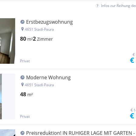
Infos zur Reihung d
Erstbezugswohnung
4651 Stadl-Paura
80
2
m²
Zimmer
€
€
Privat
Moderne Wohnung
4651 Stadl-Paura
48
m²
€ 1
€
Privat
Preisreduktion! IN RUHIGER LAGE MIT GARTEN -