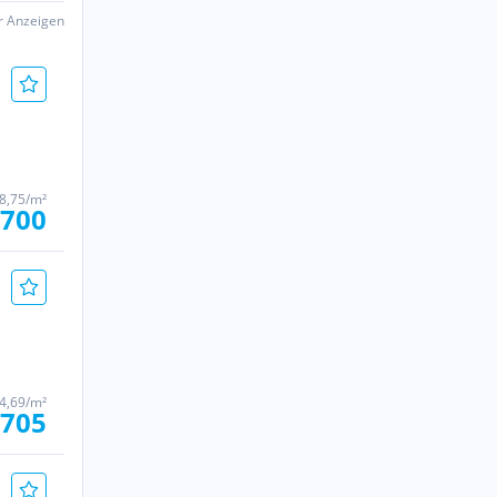
er Anzeigen
 8,75/m²
 700
4,69/m²
 705