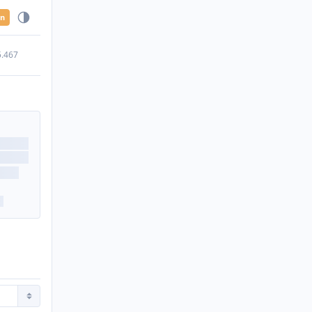
en
5.467