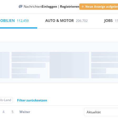
Nachrichten
Einloggen
|
Registrieren
Neue Anzeige aufgeb
OBILIEN
AUTO & MOTOR
JOBS
112.459
206.702
1
ls-Land
Filter zurücksetzen
4
5
Weiter