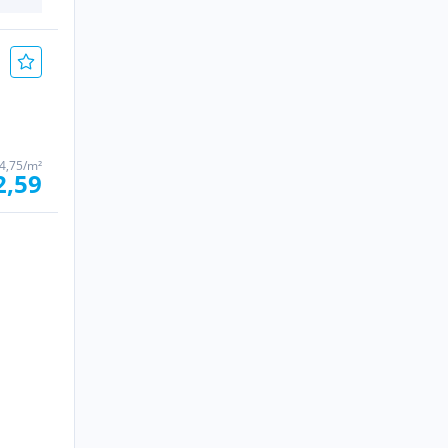
4,75/m²
2,59