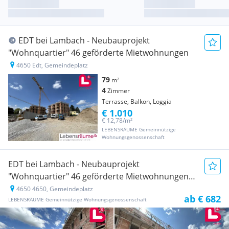
EDT bei Lambach - Neubauprojekt
"Wohnquartier" 46 geförderte Mietwohnungen
4650 Edt, Gemeindeplatz
79
m²
4
Zimmer
Terrasse, Balkon, Loggia
€ 1.010
€ 12,78/m²
LEBENSRÄUME Gemeinnützige
Wohnungsgenossenschaft
EDT bei Lambach - Neubauprojekt
"Wohnquartier" 46 geförderte Mietwohnungen
4650 4650, Gemeindeplatz
Neubauprojekt
ab € 682
LEBENSRÄUME Gemeinnützige Wohnungsgenossenschaft