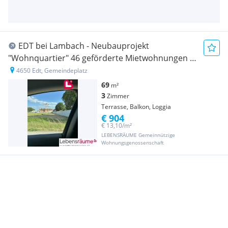
EDT bei Lambach - Neubauprojekt
"Wohnquartier" 46 geförderte Mietwohnungen -
Top 2.11
4650 Edt, Gemeindeplatz
69
m²
3
Zimmer
Terrasse, Balkon, Loggia
€ 904
€ 13,10/m²
LEBENSRÄUME Gemeinnützige
Wohnungsgenossenschaft