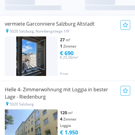
vermiete Garconniere Salzburg Altstadt
5020 Salzburg, Nonnbergstiege 1/9
27
m²
1
Zimmer
€ 690
€ 25,56/m²
Privat
Helle 4- Zimmerwohnung mit Loggia in bester
Lage - Riedenburg
5020 Salzburg
120
m²
4
Zimmer
Loggia
€ 1.950