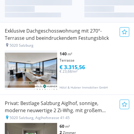
Exklusive Dachgeschosswohnung mit 270°-
Terrasse und beeindruckendem Festungsblick
5020 Salzburg
140
m²
Terrasse
€ 3.315,56
€ 23,68/m²
Hölzl & Hubner Immobilien GmbH
Privat: Bestlage Salzburg Aiglhof, sonnige,
moderne neuwertige 2 Zi-Whg. mit großem
Balkon/ Terrasse + TG - provisionsfrei
5020 Salzburg, Aiglhofstrasse 41-45
60
m²
2
Zimmer