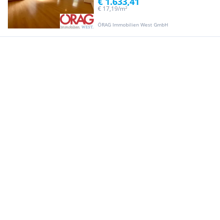
€ 1.633,41
€ 17,19/m²
ÖRAG Immobilien West GmbH