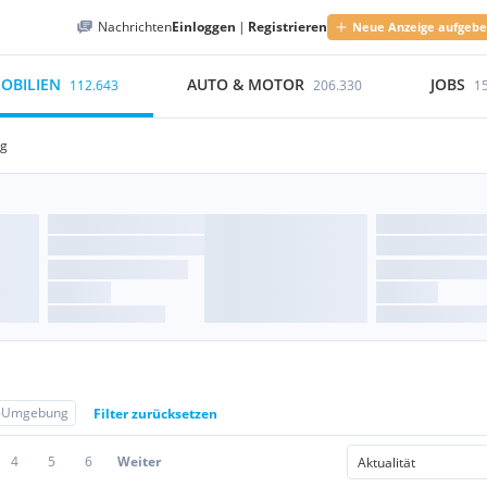
Nachrichten
Einloggen
|
Registrieren
Neue Anzeige aufgeb
OBILIEN
AUTO & MOTOR
JOBS
112.643
206.330
1
ng
g-Umgebung
Filter zurücksetzen
4
5
6
Weiter