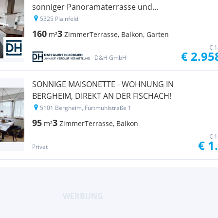
sonniger Panoramaterrasse und
Homeofficebereich
5325 Plainfeld
160
3
m²
Zimmer
Terrasse, Balkon, Garten
€ 1
€ 2.95
D&H GmbH
SONNIGE MAISONETTE - WOHNUNG IN
BERGHEIM, DIREKT AN DER FISCHACH!
5101 Bergheim, Furtmühlstraße 1
95
3
m²
Zimmer
Terrasse, Balkon
€ 1
€ 1
Privat