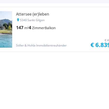
Attersee (er)leben
5340 Sankt Gilgen
147
4
m²
Zimmer
Balkon
€ 4
€ 6.83
Stiller & Hohla Immobilientreuhänder