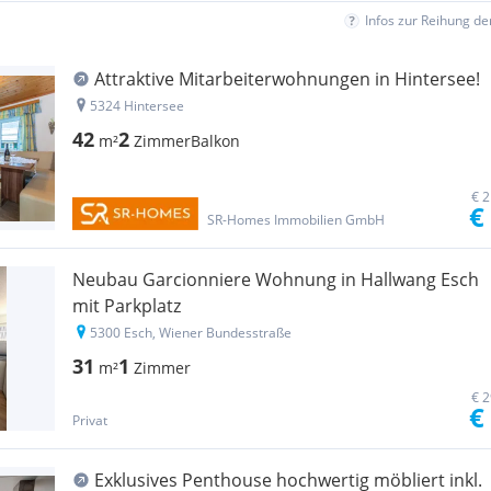
Infos zur Reihung d
Attraktive Mitarbeiterwohnungen in Hintersee!
5324 Hintersee
42
2
m²
Zimmer
Balkon
€ 2
€
SR-Homes Immobilien GmbH
Neubau Garcionniere Wohnung in Hallwang Esch
mit Parkplatz
5300 Esch, Wiener Bundesstraße
31
1
m²
Zimmer
€ 2
€
Privat
Exklusives Penthouse hochwertig möbliert inkl.