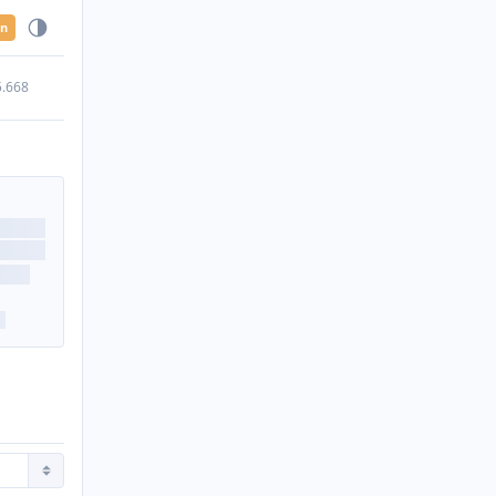
en
5.668