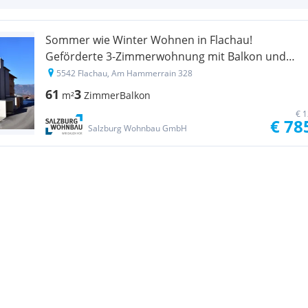
Sommer wie Winter Wohnen in Flachau!
Geförderte 3-Zimmerwohnung mit Balkon und
Tiefgaragenplatz! Mit hoher Wohnbeihilfe
5542 Flachau, Am Hammerrain 328
61
3
m²
Zimmer
Balkon
€ 1
€ 78
Salzburg Wohnbau GmbH