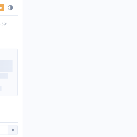
en
5.591