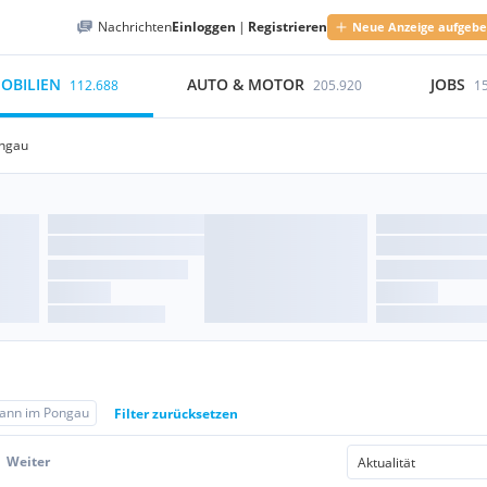
Nachrichten
Einloggen
|
Registrieren
Neue Anzeige aufgeb
OBILIEN
AUTO & MOTOR
JOBS
112.688
205.920
1
ongau
hann im Pongau
Filter zurücksetzen
Weiter