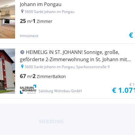
Johann im Pongau
5600 Sankt Johann im Pongau
25
1
m²
Zimmer
€
Immoment
HEIMELIG IN ST. JOHANN! Sonnige, große,
geförderte 2-Zimmerwohnung in St. Johann mit
Balkon und Tiefgaragenplatz! Hohe Wohnbeihilfe
5600 Sankt Johann im Pongau, Sparkassenstraße 9
möglich
67
2
m²
Zimmer
Balkon
€ 1
€ 1.07
Salzburg Wohnbau GmbH