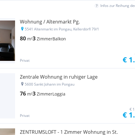
Infos zur Reihung d
Wohnung / Altenmarkt Pg.
5541 Altenmarkt im Pongau, Kellerdörfl 79/1
80
3
m²
Zimmer
Balkon
€ 1
Privat
Zentrale Wohnung in ruhiger Lage
5600 Sankt Johann im Pongau
76
3
m²
Zimmer
Loggia
€ 1
€ 1
Privat
ZENTRUMSLOFT - 1 Zimmer Wohnung in St.