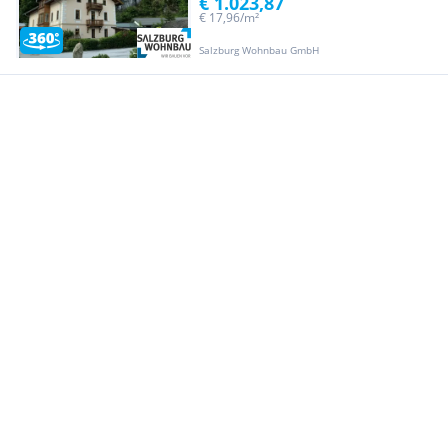
€ 1.023,87
€ 17,96/m²
Salzburg Wohnbau GmbH