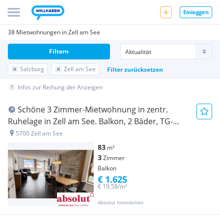
Einloggen
38 Mietwohnungen in Zell am See
Filtern
Salzburg
Zell am See
Filter zurücksetzen
Infos zur Reihung der Anzeigen
Schöne 3 Zimmer-Mietwohnung in zentr.
Ruhelage in Zell am See. Balkon, 2 Bäder, TG-
Platz inklusive!
5700 Zell am See
83
m²
3
Zimmer
Balkon
€ 1.625
€ 19,58/m²
Absolut Immobilien