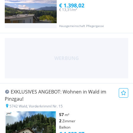
€ 1.398,02
€ 13,31/m²
Hausgemeinschaft Pflegergasse
EXKLUSIVES ANGEBOT: Wohnen in Wald im
Pinzgau!
5742 Wald, Vorderkrimml Nr. 15
57
m²
2
Zimmer
Balkon