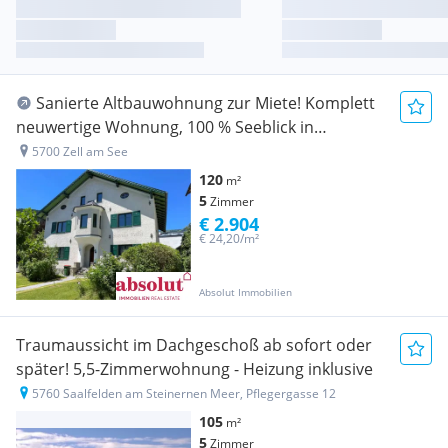
Sanierte Altbauwohnung zur Miete! Komplett
neuwertige Wohnung, 100 % Seeblick in
historischer Villa
5700 Zell am See
120
m²
5
Zimmer
€ 2.904
€ 24,20/m²
Absolut Immobilien
Traumaussicht im Dachgeschoß ab sofort oder
später! 5,5-Zimmerwohnung - Heizung inklusive
5760 Saalfelden am Steinernen Meer, Pflegergasse 12
105
m²
5
Zimmer