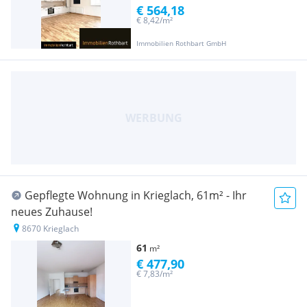
€ 564,18
€ 8,42/m²
Immobilien Rothbart GmbH
Gepflegte Wohnung in Krieglach, 61m² - Ihr
neues Zuhause!
8670 Krieglach
61
m²
€ 477,90
€ 7,83/m²