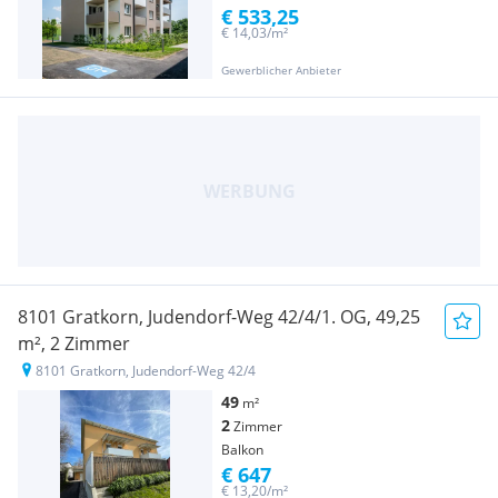
€ 533,25
€ 14,03/m²
Gewerblicher Anbieter
8101 Gratkorn, Judendorf-Weg 42/4/1. OG, 49,25
m², 2 Zimmer
8101 Gratkorn, Judendorf-Weg 42/4
49
m²
2
Zimmer
Balkon
€ 647
€ 13,20/m²