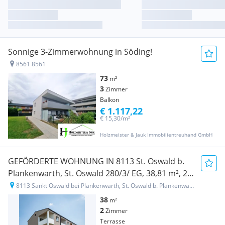
Sonnige 3-Zimmerwohnung in Söding!
8561 8561
73
m²
3
Zimmer
Balkon
€ 1.117,22
€ 15,30/m²
Holzmeister & Jauk Immobilientreuhand GmbH
GEFÖRDERTE WOHNUNG IN 8113 St. Oswald b.
Plankenwarth, St. Oswald 280/3/ EG, 38,81 m², 2
Zimmer
8113 Sankt Oswald bei Plankenwarth, St. Oswald b. Plankenwarth 280/3
38
m²
2
Zimmer
Terrasse