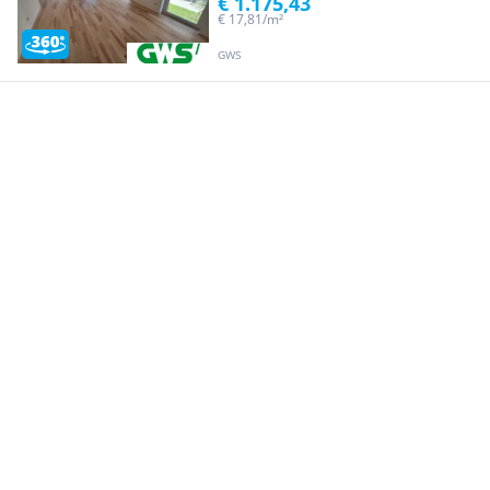
€ 1.175,43
€ 17,81/m²
GWS