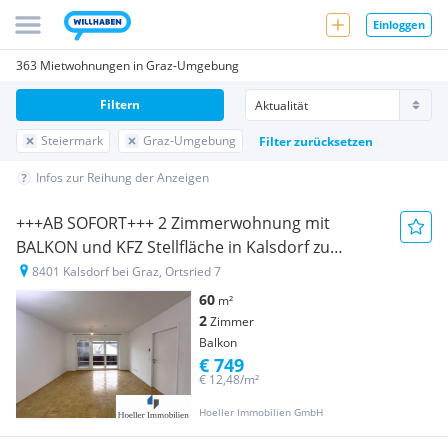
Einloggen
363 Mietwohnungen in Graz-Umgebung
Filtern
Steiermark
Graz-Umgebung
Filter zurücksetzen
Infos zur Reihung der Anzeigen
+++AB SOFORT+++ 2 Zimmerwohnung mit
BALKON und KFZ Stellfläche in Kalsdorf zu
vermieten!
8401 Kalsdorf bei Graz, Ortsried 7
60
m²
2
Zimmer
Balkon
€ 749
€ 12,48/m²
Hoeller Immobilien GmbH