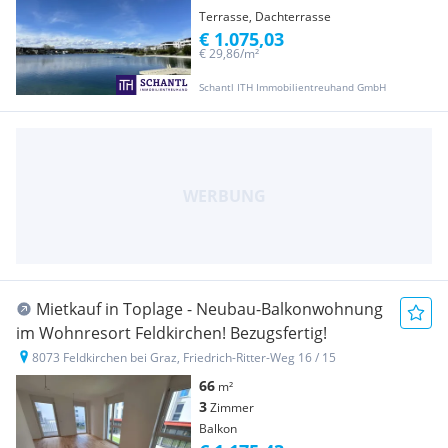
Terrasse, Dachterrasse
€ 1.075,03
€ 29,86/m²
Schantl ITH Immobilientreuhand GmbH
Mietkauf in Toplage - Neubau-Balkonwohnung
im Wohnresort Feldkirchen! Bezugsfertig!
8073 Feldkirchen bei Graz, Friedrich-Ritter-Weg 16 / 15
66
m²
3
Zimmer
Balkon