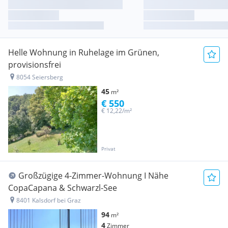
Helle Wohnung in Ruhelage im Grünen,
provisionsfrei
8054 Seiersberg
45
m²
€ 550
€ 12,22/m²
Privat
Großzügige 4-Zimmer-Wohnung I Nähe
CopaCapana & Schwarzl-See
8401 Kalsdorf bei Graz
94
m²
4
Zimmer