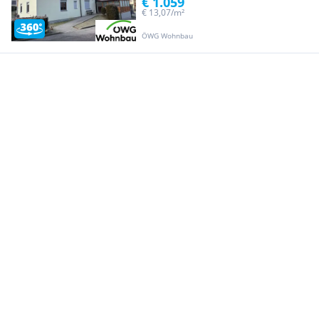
€ 1.059
€ 13,07/m²
ÖWG Wohnbau