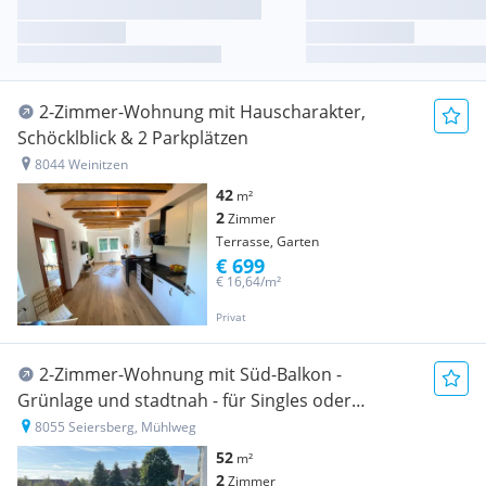
2-Zimmer-Wohnung mit Hauscharakter,
Schöcklblick & 2 Parkplätzen
8044 Weinitzen
42
m²
2
Zimmer
Terrasse, Garten
€ 699
€ 16,64/m²
Privat
2-Zimmer-Wohnung mit Süd-Balkon -
Grünlage und stadtnah - für Singles oder
Pärchen
8055 Seiersberg, Mühlweg
52
m²
2
Zimmer