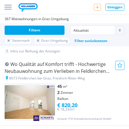
Einloggen
367 Mietwohnungen in Graz-Umgebung
Filtern
Steiermark
Graz-Umgebung
Filter zurücksetzen
Infos zur Reihung der Anzeigen
Wo Qualität auf Komfort trifft - Hochwertige
Neubauwohnung zum Verlieben in Feldkirchen
bei Graz. Überzeugen Sie sich selbst im Zuge
8073 Feldkirchen bei Graz, Friedrich-Ritter-Weg
eines Besichtigungstermins!
45
m²
2
Zimmer
Balkon
€ 820,20
€ 18,23/m²
Schantl ITH Immobilientreuhand GmbH