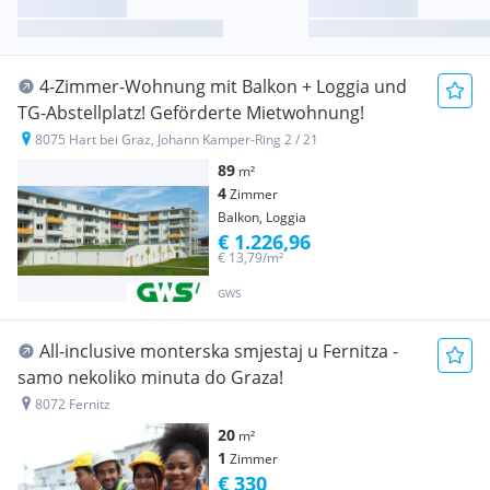
4-Zimmer-Wohnung mit Balkon + Loggia und
TG-Abstellplatz! Geförderte Mietwohnung!
8075 Hart bei Graz, Johann Kamper-Ring 2 / 21
89
m²
4
Zimmer
Balkon, Loggia
€ 1.226,96
€ 13,79/m²
GWS
All-inclusive monterska smjestaj u Fernitza -
samo nekoliko minuta do Graza!
8072 Fernitz
20
m²
1
Zimmer
€ 330