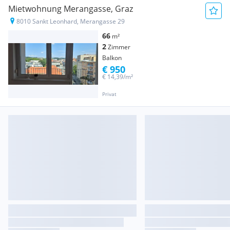
Mietwohnung Merangasse, Graz
8010 Sankt Leonhard, Merangasse 29
66
m²
2
Zimmer
Balkon
€ 950
€ 14,39/m²
Privat