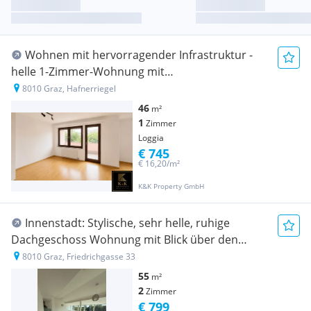
Wohnen mit hervorragender Infrastruktur -
helle 1-Zimmer-Wohnung mit
Tiefgaragenstellplatz
8010 Graz, Hafnerriegel
46
m²
1
Zimmer
Loggia
€ 745
€ 16,20/m²
K&K Property GmbH
Innenstadt: Stylische, sehr helle, ruhige
Dachgeschoss Wohnung mit Blick über den
Augarten
8010 Graz, Friedrichgasse 33
55
m²
2
Zimmer
€ 799