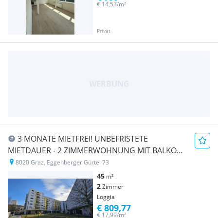
€ 14,53/m²
Privat
3 MONATE MIETFREI! UNBEFRISTETE
MIETDAUER - 2 ZIMMERWOHNUNG MIT BALKON
UND KÜCHE
8020 Graz, Eggenberger Gürtel 73
45
m²
2
Zimmer
Loggia
€ 809,77
€ 17,99/m²