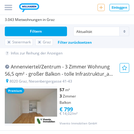
Einloggen
3.043 Mietwohnungen in Graz
Filtern
Steiermark
Graz
Filter zurücksetzen
Infos zur Reihung der Anzeigen
Annenviertel/Zentrum - 3 Zimmer Wohnung
56,5 qm² - großer Balkon - tolle Infrastruktur_ab
sofort
8020 Graz, Niesenbergergasse 41-43
57
m²
Premium
3
Zimmer
Balkon
€ 799
€ 14,02/m²
Vivento Immobilien GmbH