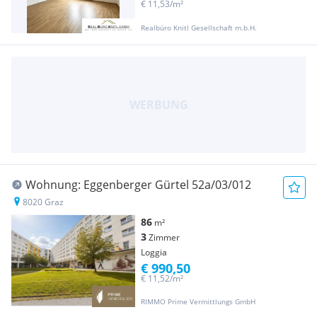
€ 11,53/m²
Realbüro Knitl Gesellschaft m.b.H.
Wohnung: Eggenberger Gürtel 52a/03/012
8020 Graz
86
m²
3
Zimmer
Loggia
€ 990,50
€ 11,52/m²
RIMMO Prime Vermittlungs GmbH