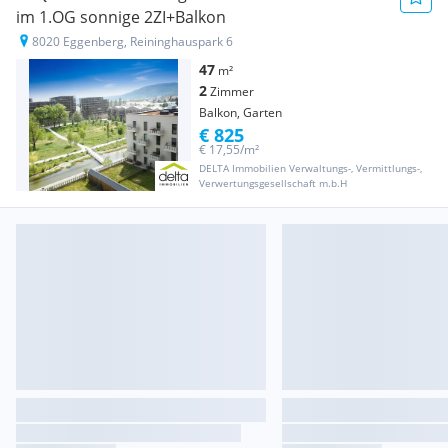
im 1.OG sonnige 2ZI+Balkon
8020 Eggenberg, Reininghauspark 6
47
m²
2
Zimmer
Balkon, Garten
€ 825
€ 17,55/m²
DELTA Immobilien Verwaltungs-, Vermittlungs-,
Verwertungsgesellschaft m.b.H