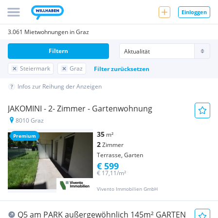
Einloggen
3.061 Mietwohnungen in Graz
Filtern
Steiermark
Graz
Filter zurücksetzen
Infos zur Reihung der Anzeigen
JAKOMINI - 2- Zimmer - Gartenwohnung
8010 Graz
35
m²
Premium
2
Zimmer
Terrasse, Garten
€ 599
€ 17,11/m²
Vivento Immobilien GmbH
Q5 am PARK außergewöhnlich 145m² GARTEN