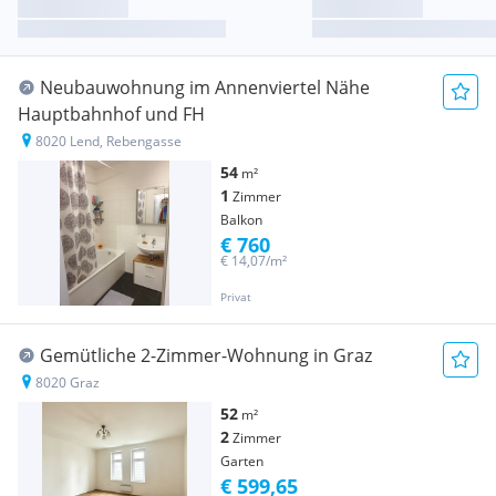
Neubauwohnung im Annenviertel Nähe
Hauptbahnhof und FH
8020 Lend, Rebengasse
54
m²
1
Zimmer
Balkon
€ 760
€ 14,07/m²
Privat
Gemütliche 2-Zimmer-Wohnung in Graz
8020 Graz
52
m²
2
Zimmer
Garten
€ 599,65