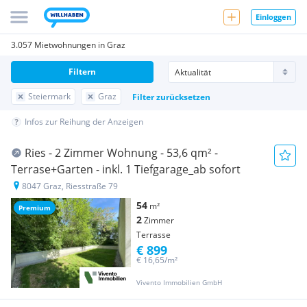
Einloggen
3.057 Mietwohnungen in Graz
Filtern
Steiermark
Graz
Filter zurücksetzen
Infos zur Reihung der Anzeigen
Ries - 2 Zimmer Wohnung - 53,6 qm² -
Terrase+Garten - inkl. 1 Tiefgarage_ab sofort
8047 Graz, Riesstraße 79
54
m²
Premium
2
Zimmer
Terrasse
€ 899
€ 16,65/m²
Vivento Immobilien GmbH