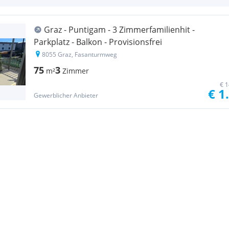
Graz - Puntigam - 3 Zimmerfamilienhit -
Parkplatz - Balkon - Provisionsfrei
8055 Graz, Fasanturmweg
75
3
m²
Zimmer
€ 1
€ 1
Gewerblicher Anbieter