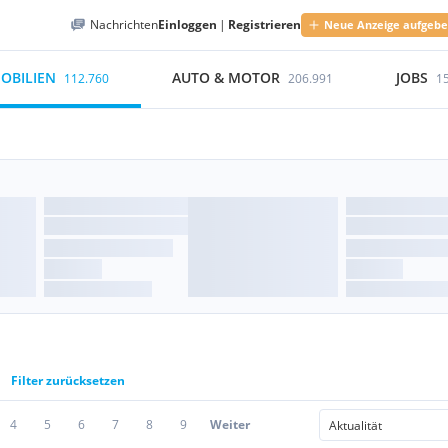
Nachrichten
Einloggen
|
Registrieren
Neue Anzeige aufgeb
OBILIEN
AUTO & MOTOR
JOBS
112.760
206.991
1
Filter zurücksetzen
4
5
6
7
8
9
Weiter