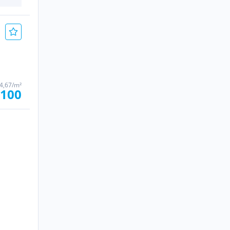
4,67/m²
.100