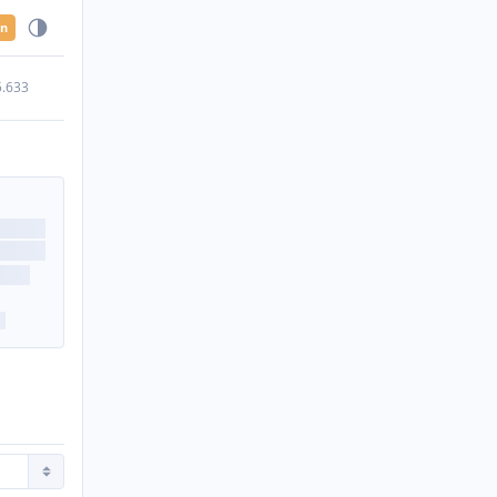
en
5.633