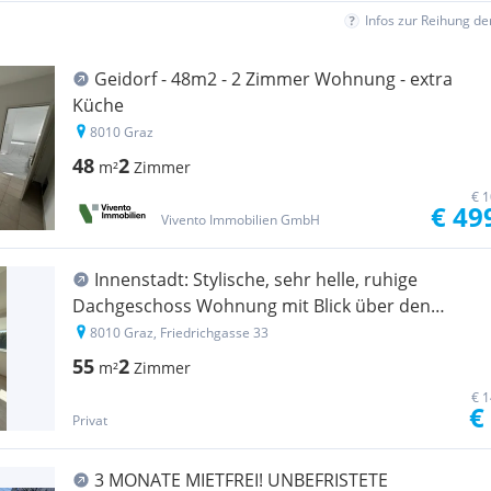
Infos zur Reihung d
Geidorf - 48m2 - 2 Zimmer Wohnung - extra
Küche
8010 Graz
48
2
m²
Zimmer
€ 1
€ 49
Vivento Immobilien GmbH
Innenstadt: Stylische, sehr helle, ruhige
Dachgeschoss Wohnung mit Blick über den
Augarten
8010 Graz, Friedrichgasse 33
55
2
m²
Zimmer
€ 1
€
Privat
3 MONATE MIETFREI! UNBEFRISTETE