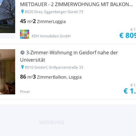
MIETDAUER - 2 ZIMMERWOHNUNG MIT BALKON
UND KÜCHE
8020 Graz, Eggenberger Gürtel 73
45
2
m²
Zimmer
Loggia
€ 1
€ 80
KDH Immobilien GmbH
3-Zimmer-Wohnung in Geidorf nahe der
Universität
8010 Geidorf, Grillparzerstraße 33
86
3
m²
Zimmer
Balkon, Loggia
€ 1
€ 1
Privat