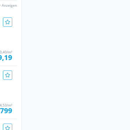
er Anzeigen
0,40/m²
9,19
4,53/m²
 799