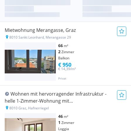
Mietwohnung Merangasse, Graz
8010 Sankt Leonhard, Merangasse 29
66
m²
2
Zimmer
Balkon
€ 950
€ 14,39/m²
Privat
Wohnen mit hervorragender Infrastruktur -
helle 1-Zimmer-Wohnung mit
Tiefgaragenstellplatz
8010 Graz, Hafnerriegel
46
m²
1
Zimmer
Loggia