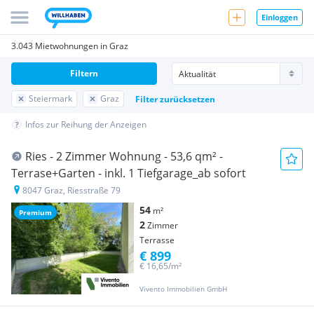
Einloggen
3.043 Mietwohnungen in Graz
Filtern
Steiermark
Graz
Filter zurücksetzen
Infos zur Reihung der Anzeigen
Ries - 2 Zimmer Wohnung - 53,6 qm² -
Terrase+Garten - inkl. 1 Tiefgarage_ab sofort
8047 Graz, Riesstraße 79
54
m²
Premium
2
Zimmer
Terrasse
€ 899
€ 16,65/m²
Vivento Immobilien GmbH