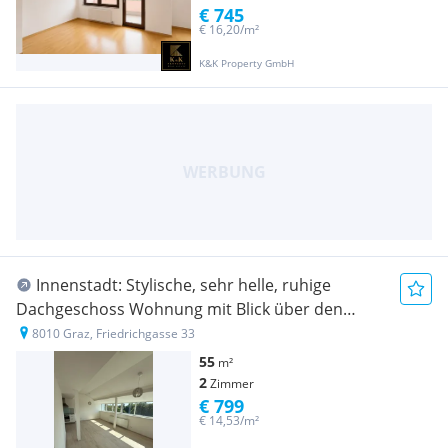
€ 745
€ 16,20/m²
K&K Property GmbH
Innenstadt: Stylische, sehr helle, ruhige
Dachgeschoss Wohnung mit Blick über den
Augarten
8010 Graz, Friedrichgasse 33
55
m²
2
Zimmer
€ 799
€ 14,53/m²