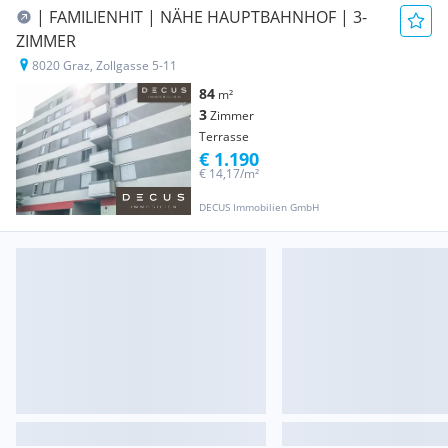
| FAMILIENHIT | NÄHE HAUPTBAHNHOF | 3-
ZIMMER
8020 Graz, Zollgasse 5-11
84
m²
3
Zimmer
Terrasse
€ 1.190
€ 14,17/m²
DECUS Immobilien GmbH