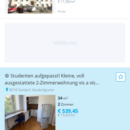
€ 11,96/m²
Privat
Studenten aufgepasst! Kleine, voll
ausgestattete 2-Zimmerwohnung vis a vis
ReSowi-Zentrum
8010 Geidorf, Geidorfgürtel
34
m²
2
Zimmer
€ 539,45
€ 15,87/m²