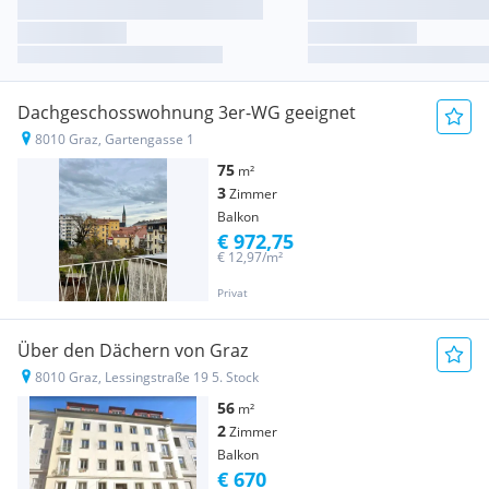
Dachgeschosswohnung 3er-WG geeignet
8010 Graz, Gartengasse 1
75
m²
3
Zimmer
Balkon
€ 972,75
€ 12,97/m²
Privat
Über den Dächern von Graz
8010 Graz, Lessingstraße 19 5. Stock
56
m²
2
Zimmer
Balkon
€ 670