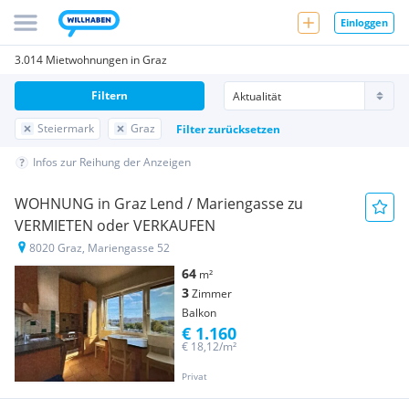
Einloggen
3.014 Mietwohnungen in Graz
Filtern
Steiermark
Graz
Filter zurücksetzen
Infos zur Reihung der Anzeigen
WOHNUNG in Graz Lend / Mariengasse zu
VERMIETEN oder VERKAUFEN
8020 Graz, Mariengasse 52
64
m²
3
Zimmer
Balkon
€ 1.160
€ 18,12/m²
Privat